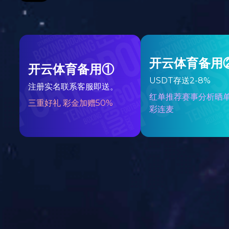
MBR膜污水处理与传统工艺
将超、微滤膜分离技术与污水
处理中的生物反应器相结合而成的一种新
的污水处理技术