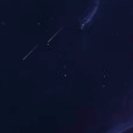
1
林州红旗渠开发区污水处理
项目
分析业主环评及排放污染物，结合地方
标准，为客户量身定制全流程解决方案
决水污染问题。