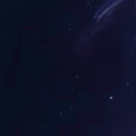
详情
意甲线上官网（中国）官方网站是一家
机废水处理技术装备工程研究中心”、“
制工程技术研究中心”、“ 市级企业技
公司简介
了解详情 >