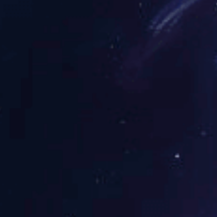
开元官方网页版
|
乐鱼网页版
|
k8体育·(sports)官方网站
|
开元官方网
方网站
|