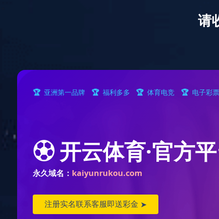
欢迎来到意甲线上官网（中国）官方网站官方网