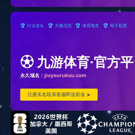
服务项目
●
核心设备
●
MBR膜组件
●
MBR膜污水处理与传统工艺
●
污水处理技术
●
中水回用
●
MBR一体化污水处理设备