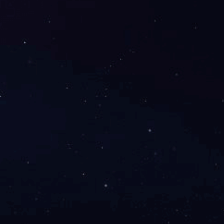
t © 2019 意甲线上官网（中国）官方网站 All Rights Reserved
电话：0372-5859680 邮箱：lchbkj@qq.com