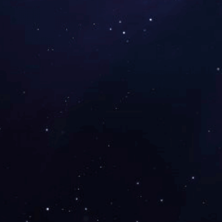
网站首页
公司简介
科研实力
资质荣
服务项目
工程案例
资讯动态
意甲线
网（中国）官方网站