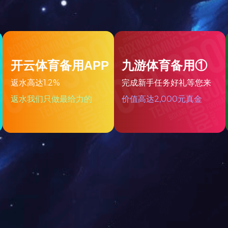
术与优质服务，意甲线上官网（中国）官方网站在生活污水、市政
排污口治理、垃圾渗滤液、中水回用等污水处理领域为客户量身定
固废处理
设备销售