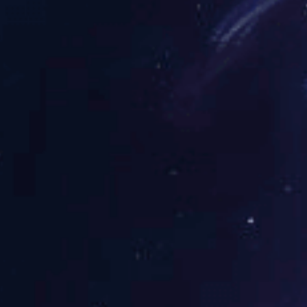
开元官方网页版
|
乐鱼网页版
|
k8体育·(sports)官方网站
|
开元官方网
方网站
|