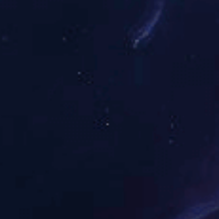
网站首页
公司简介
科研实
服务项目
工程案例
资讯动
网（中国）官方网站