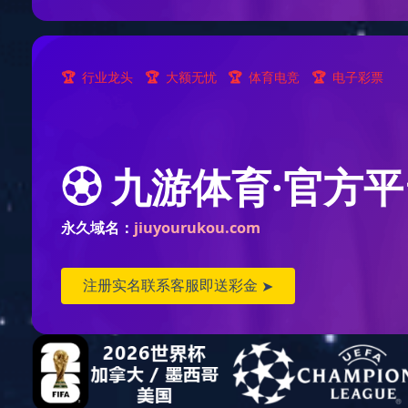
服务项目
●
核心设备
●
MBR膜组件
●
MBR膜污水处理与传统工艺
●
污水处理技术
●
中水回用
●
MBR一体化污水处理设备