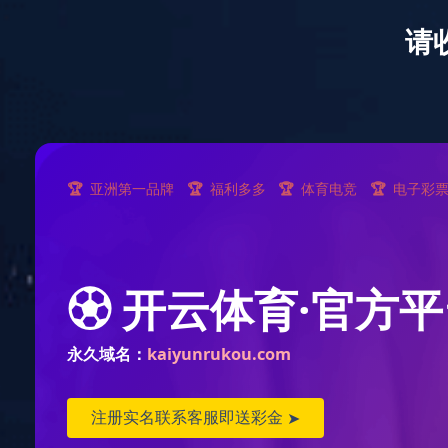
欢迎来到意甲线上官网（中国）官方网站官方网