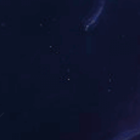
网站首页
公司简介
科研实
服务项目
工程案例
资讯动
网（中国）官方网站