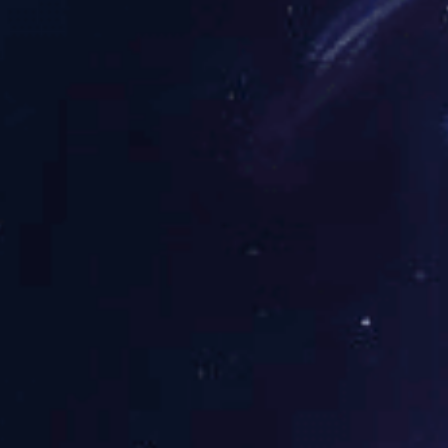
开元官方网页版
|
乐鱼网页版
|
k8体育·(sports)官方网站
|
开元官方网
方网站
|