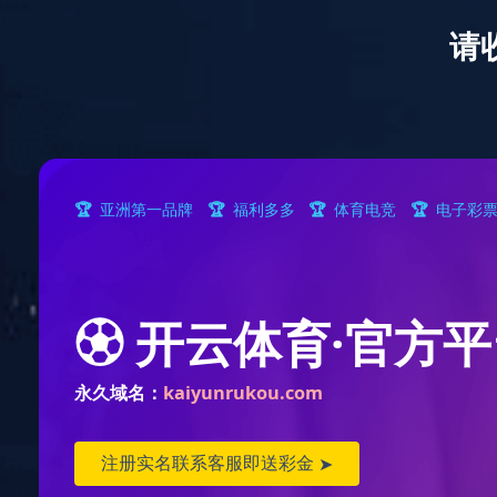
欢迎来到意甲线上官网（中国）官方网站官方网