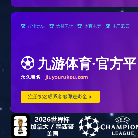
服务项目
●
核心设备
●
MBR膜组件
●
MBR膜污水处理与传统工艺
●
污水处理技术
●
中水回用
●
MBR一体化污水处理设备