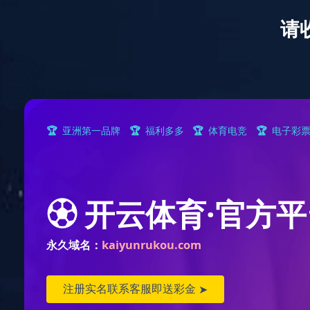
欢迎来到意甲线上官网（中国）官方网站官方网